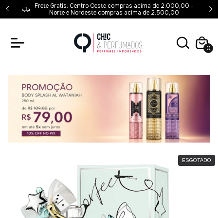
00,00 -
Frete Gratís: São Paulo compras acima de 399,00 -
00
Sudeste compras acima de 699,00 e Sul 799,00
0
ESGOTADO