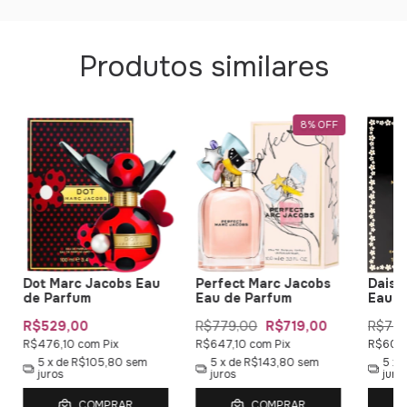
Produtos similares
8
%
OFF
Dot Marc Jacobs Eau
Perfect Marc Jacobs
Daisy
de Parfum
Eau de Parfum
Eau d
R$529,00
R$779,00
R$719,00
R$729
R$476,10
com
Pix
R$647,10
com
Pix
R$602
5
x de
R$105,80
sem
5
x de
R$143,80
sem
5
x 
juros
juros
juro
COMPRAR
COMPRAR