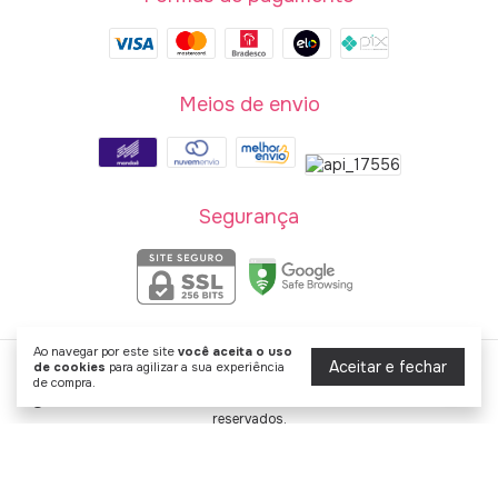
Meios de envio
Segurança
Ao navegar por este site
você aceita o uso
Aceitar e fechar
de cookies
para agilizar a sua experiência
Chic & Perfumados: Sua dose diária de luxo e elegância
de compra.
©2026. Chic & Perfumados - 46959768000198. Todos os direitos
reservados.