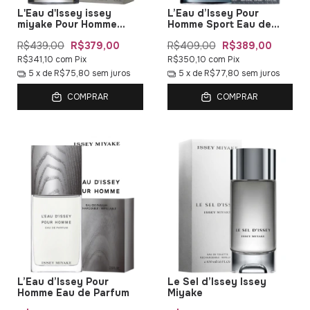
L'Eau d'Issey issey
L’Eau d’Issey Pour
miyake Pour Homme
Homme Sport Eau de
Intense
Toilette
R$439,00
R$379,00
R$409,00
R$389,00
R$341,10
com
Pix
R$350,10
com
Pix
5
x de
R$75,80
sem juros
5
x de
R$77,80
sem juros
COMPRAR
COMPRAR
L’Eau d’Issey Pour
Le Sel d’Issey Issey
Homme Eau de Parfum
Miyake