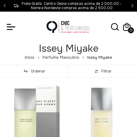
00 -
Frete Gratís: Centro Oeste compras acima de 2.000,00 -
,00
Norte e Nordeste compras acima de 2.500,00
0
Issey Miyake
Início
Perfume Masculino
Issey Miyake
Ordenar
Filtrar