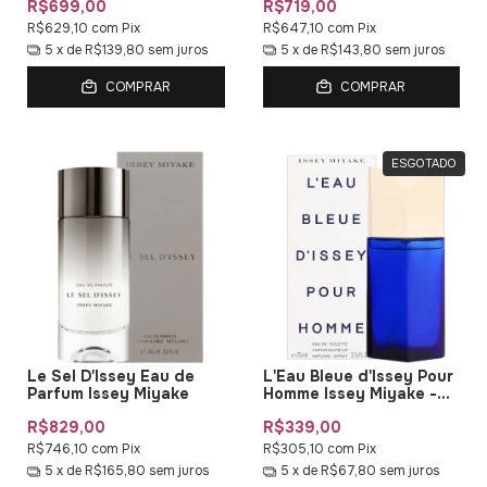
R$699,00
R$719,00
R$629,10
com
Pix
R$647,10
com
Pix
5
x de
R$139,80
sem juros
5
x de
R$143,80
sem juros
COMPRAR
COMPRAR
ESGOTADO
Le Sel D'Issey Eau de
L'Eau Bleue d'Issey Pour
Parfum Issey Miyake
Homme Issey Miyake -
EDT - 75ml
R$829,00
R$339,00
R$746,10
com
Pix
R$305,10
com
Pix
5
x de
R$165,80
sem juros
5
x de
R$67,80
sem juros