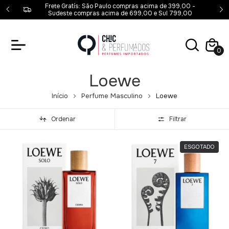
00,00 -
Frete Gratís: São Paulo compras acima de 399,00 -
00
Sudeste compras acima de 699,00 e Sul 799,00
0
Loewe
Início
Perfume Masculino
Loewe
Ordenar
Filtrar
ESGOTADO