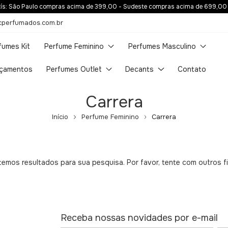
atís: São Paulo compras acima de 399,00 - Sudeste compras acima de 699,00
cperfumados.com.br
fumes Kit
Perfume Feminino
Perfumes Masculino
çamentos
Perfumes Outlet
Decants
Contato
Carrera
Início
Perfume Feminino
Carrera
emos resultados para sua pesquisa. Por favor, tente com outros fi
Receba nossas novidades por e-mail