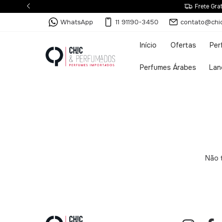
Frete Gr
WhatsApp
11 91190-3450
contato@chi
Início
Ofertas
Per
Perfumes Árabes
Lan
Não t