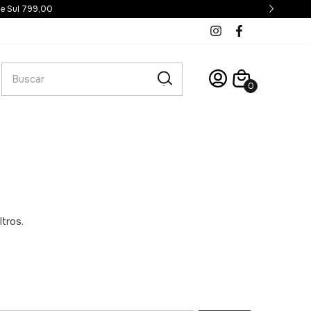
 e Sul 799,00
0
ltros.