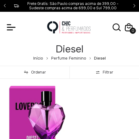
00,00 -
Frete Gratís: São Paulo compras acima de 399,00 -
00
Sudeste compras acima de 699,00 e Sul 799,00
0
Diesel
Início
Perfume Feminino
Diesel
Ordenar
Filtrar