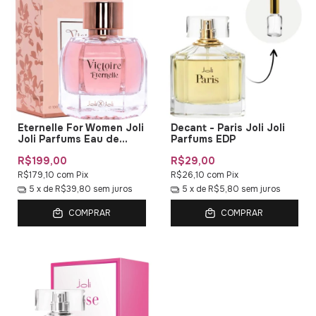
Eternelle For Women Joli
Decant - Paris Joli Joli
Joli Parfums Eau de
Parfums EDP
Parfum
R$199,00
R$29,00
R$179,10
com
Pix
R$26,10
com
Pix
5
x de
R$39,80
sem juros
5
x de
R$5,80
sem juros
COMPRAR
COMPRAR