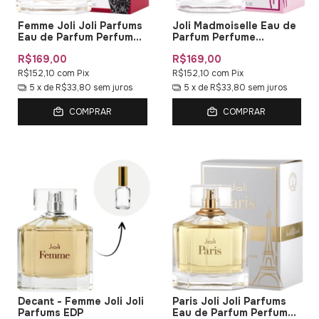
Femme Joli Joli Parfums
Joli Madmoiselle Eau de
Eau de Parfum Perfume
Parfum Perfume
Feminino
Feminino
R$169,00
R$169,00
R$152,10
com
Pix
R$152,10
com
Pix
5
x de
R$33,80
sem juros
5
x de
R$33,80
sem juros
COMPRAR
COMPRAR
Decant - Femme Joli Joli
Paris Joli Joli Parfums
Parfums EDP
Eau de Parfum Perfume