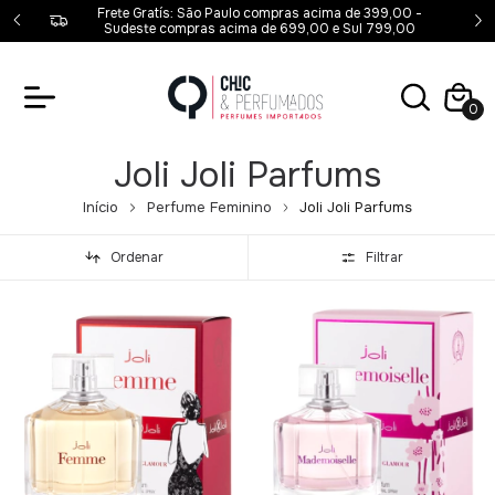
00,00 -
Frete Gratís: São Paulo compras acima de 399,00 -
00
Sudeste compras acima de 699,00 e Sul 799,00
0
Joli Joli Parfums
Início
Perfume Feminino
Joli Joli Parfums
Ordenar
Filtrar