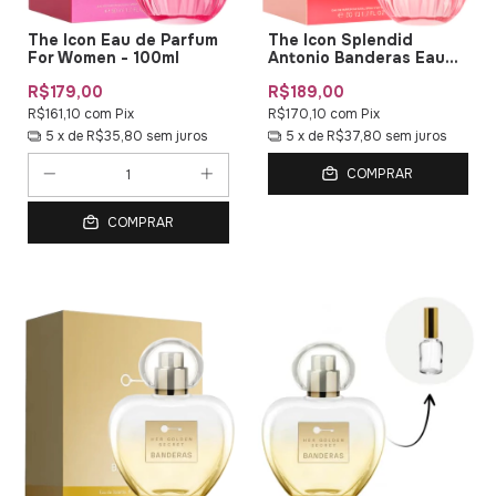
The Icon Eau de Parfum
The Icon Splendid
For Women - 100ml
Antonio Banderas Eau
de Parfum
R$179,00
R$189,00
R$161,10
com
Pix
R$170,10
com
Pix
5
x de
R$35,80
sem juros
5
x de
R$37,80
sem juros
COMPRAR
COMPRAR