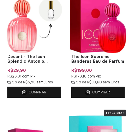
Decant - The Icon
The Icon Supreme
Splendid Antonio
Banderas Eau de Parfum
Banderas EDP
R$29,90
R$199,00
R$26,91
com
Pix
R$179,10
com
Pix
5
x de
R$5,98
sem juros
5
x de
R$39,80
sem juros
COMPRAR
COMPRAR
ESGOTADO