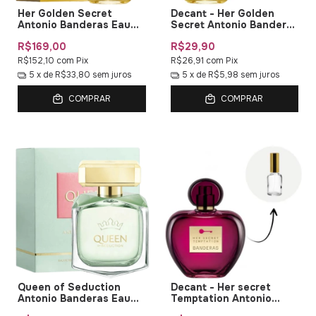
Her Golden Secret
Decant - Her Golden
Antonio Banderas Eau
Secret Antonio Banderas
de Toilette
EDT
R$169,00
R$29,90
R$152,10
com
Pix
R$26,91
com
Pix
5
x de
R$33,80
sem juros
5
x de
R$5,98
sem juros
COMPRAR
COMPRAR
Queen of Seduction
Decant - Her secret
Antonio Banderas Eau
Temptation Antonio
de Toilette
Banderas EDT