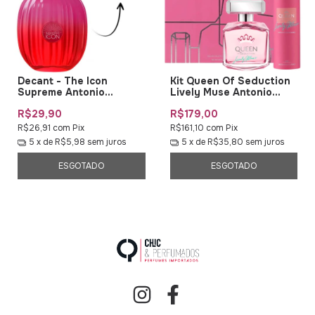
Decant - The Icon
Kit Queen Of Seduction
Supreme Antonio
Lively Muse Antonio
Banderas EDP
Banderas
R$29,90
R$179,00
R$26,91
com
Pix
R$161,10
com
Pix
5
x de
R$5,98
sem juros
5
x de
R$35,80
sem juros
ESGOTADO
ESGOTADO