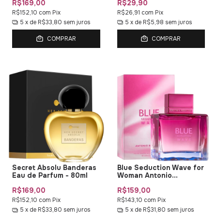
R$169,00
R$29,90
R$152,10
com
Pix
R$26,91
com
Pix
5
x de
R$33,80
sem juros
5
x de
R$5,98
sem juros
COMPRAR
COMPRAR
Secret Absolu Banderas
Blue Seduction Wave for
Eau de Parfum - 80ml
Woman Antonio
Banderas EDP - 80ml
R$169,00
R$159,00
R$152,10
com
Pix
R$143,10
com
Pix
5
x de
R$33,80
sem juros
5
x de
R$31,80
sem juros