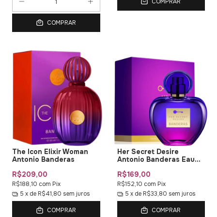
COMPRAR
COMPRAR
The Icon Elixir Woman
Her Secret Desire
Antonio Banderas
Antonio Banderas Eau
de Toilette
R$209,00
R$169,00
R$188,10
com
Pix
R$152,10
com
Pix
5
x de
R$41,80
sem juros
5
x de
R$33,80
sem juros
COMPRAR
COMPRAR