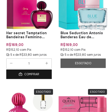
Her secret Temptation
Blue Seduction Antonio
Bandeiras Feminino
Banderas Eau de
80ML
Toilette
R$169,00
R$169,00
R$152,10
com
Pix
R$152,10
com
Pix
5
x de
R$33,80
sem juros
5
x de
R$33,80
sem juros
ESGOTADO
COMPRAR
ESGOTADO
ESGOTADO