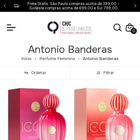
00,00 -
Frete Gratís: São Paulo compras acima de 399,00 -
00
Sudeste compras acima de 699,00 e Sul 799,00
0
Antonio Banderas
Início
Perfume Feminino
Antonio Banderas
Ordenar
Filtrar