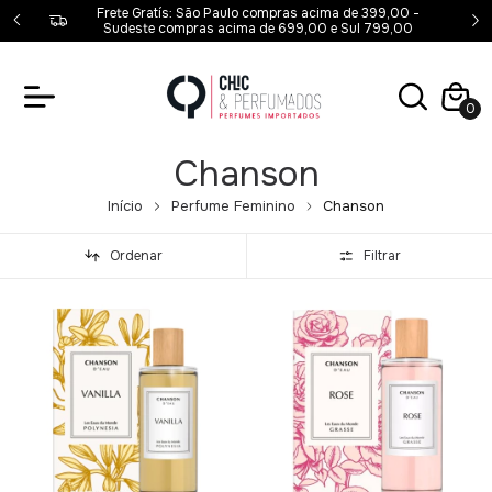
00,00 -
Frete Gratís: São Paulo compras acima de 399,00 -
00
Sudeste compras acima de 699,00 e Sul 799,00
0
Chanson
Início
Perfume Feminino
Chanson
Ordenar
Filtrar