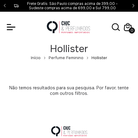
00,00 -
Frete Gratís: São Paulo compras acima de 399,00 -
00
Sudeste compras acima de 699,00 e Sul 799,00
0
Hollister
Início
Perfume Feminino
Hollister
Não temos resultados para sua pesquisa. Por favor, tente
com outros filtros.