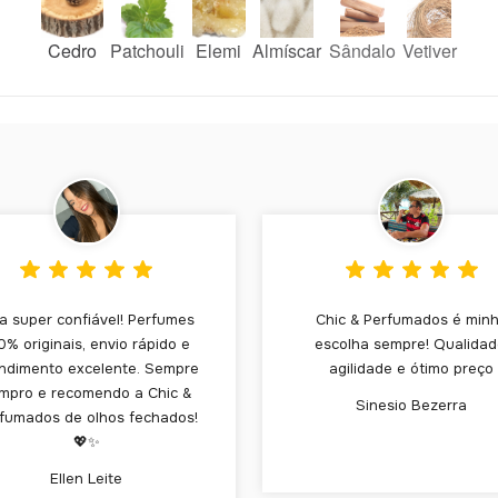
Cedro
Patchouli
Elemi
Almíscar
Sândalo
Vetiver
ja super confiável! Perfumes
Chic & Perfumados é min
0% originais, envio rápido e
escolha sempre! Qualidad
ndimento excelente. Sempre
agilidade e ótimo preço
mpro e recomendo a Chic &
Sinesio Bezerra
fumados de olhos fechados!
💖✨
Ellen Leite