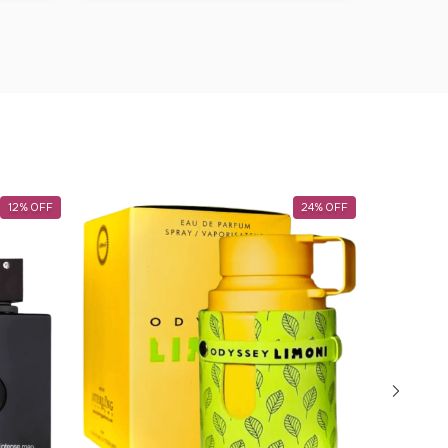
12
%
OFF
24
%
OFF