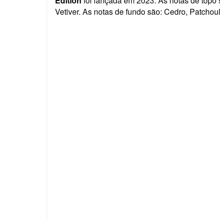
Edition
foi lançada em 2023. As notas de topo
Vetiver. As notas de fundo são: Cedro, Patchoul