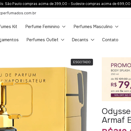
tís: Centro Oeste compras acima de 2.000,00 - Norte e Nordeste compras a
cperfumados.com.br
fumes Kit
Perfume Feminino
Perfumes Masculino
çamentos
Perfumes Outlet
Decants
Contato
ESGOTADO
Odyssey
Armaf 