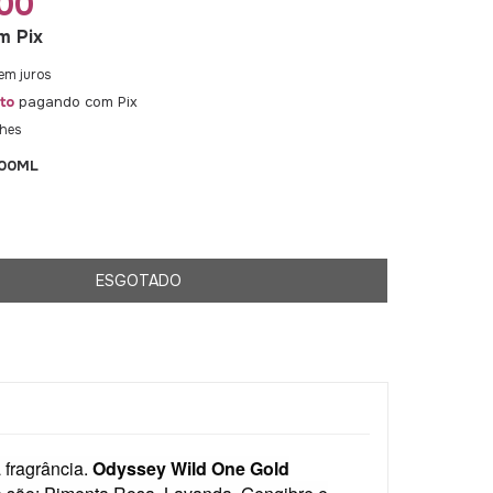
00
m
Pix
em juros
to
pagando com Pix
lhes
100ML
fragrância.
Odyssey Wild One Gold