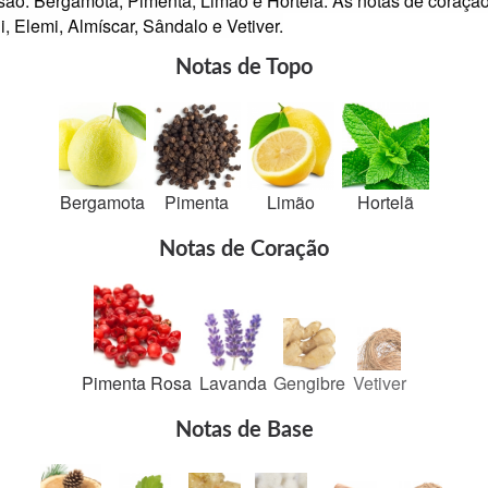
 são: Bergamota, Pimenta, Limão e Hortelã. As notas de coraç
i, Elemi, Almíscar, Sândalo e Vetiver.
Notas de Topo
Bergamota
Pimenta
Limão
Hortelã
Notas de Coração
Pimenta Rosa
Lavanda
Gengibre
Vetiver
Notas de Base