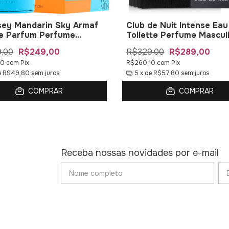
ey Mandarin Sky Armaf
Club de Nuit Intense Eau
e Parfum Perfume
Toilette Perfume Mascul
lino
,00
R$249,00
R$329,00
R$289,00
10
com
Pix
R$260,10
com
Pix
e
R$49,80
sem juros
5
x de
R$57,80
sem juros
COMPRAR
COMPRAR
Receba nossas novidades por e-mail