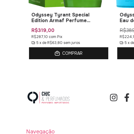
finity
Odyssey Tyrant Special
Odyss
Edition Armaf Perfume
Eau d
Masculino
Mascu
R$319,00
R$389
R$287,10
com
Pix
R$224,
5
x de
R$63,80
sem juros
5
x d
COMPRAR
Navegação