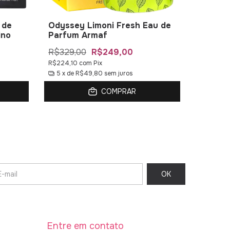
 de
Odyssey Limoni Fresh Eau de
Club De
ino
Parfum Armaf
Armaf 
R$329,00
R$249,00
R$399,
R$224,10
com
Pix
R$296,10
5
x de
R$49,80
sem juros
5
x de
COMPRAR
Entre em contato