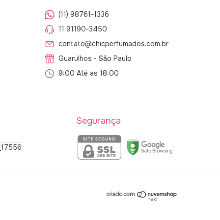
(11) 98761-1336
11 91190-3450
contato@chicperfumados.com.br
Guarulhos - São Paulo
9:00 Até as 18:00
Segurança