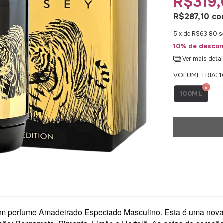
R$319,
R$287,10
co
5
x de
R$63,80
s
10% de descon
Ver mais deta
VOLUMETRIA:
100ML
m perfume Amadeirado Especiado Masculino. Esta é uma nova 