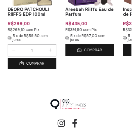
DEORO PATCHOULI
Areebah Riiffs Eau de
Inspi
RIIFFS EDP 100ml
Parfum
de Pa
R$299,00
R$435,00
R$36
R$269,10
com
Pix
R$391,50
com
Pix
R$332
5
x de
R$59,80
sem
5
x de
R$87,00
sem
5
x 
juros
juros
juro
COMPRAR
COMPRAR