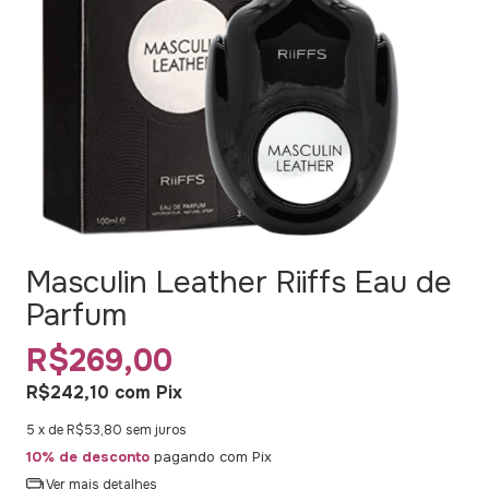
Masculin Leather Riiffs Eau de
Parfum
R$269,00
R$242,10
com
Pix
5
x de
R$53,80
sem juros
10% de desconto
pagando com Pix
Ver mais detalhes