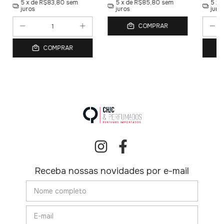
5
x de
R$83,80
sem
5
x de
R$85,80
sem
5
x 
juros
juros
juro
COMPRAR
COMPRAR
Receba nossas novidades por e-mail