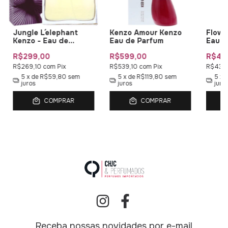
Jungle L´elephant
Kenzo Amour Kenzo
Flowe
Kenzo - Eau de
Eau de Parfum
Eau d
Parfum
R$299,00
R$599,00
R$47
R$269,10
com
Pix
R$539,10
com
Pix
R$431,
5
x de
R$59,80
sem
5
x de
R$119,80
sem
5
x 
juros
juros
juro
COMPRAR
COMPRAR
Receba nossas novidades por e-mail