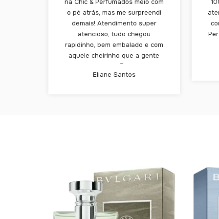
na Chic & Perfumados meio com
10
o pé atrás, mas me surpreendi
ate
demais! Atendimento super
co
atencioso, tudo chegou
Per
rapidinho, bem embalado e com
aquele cheirinho que a gente
ama 😍
Eliane Santos