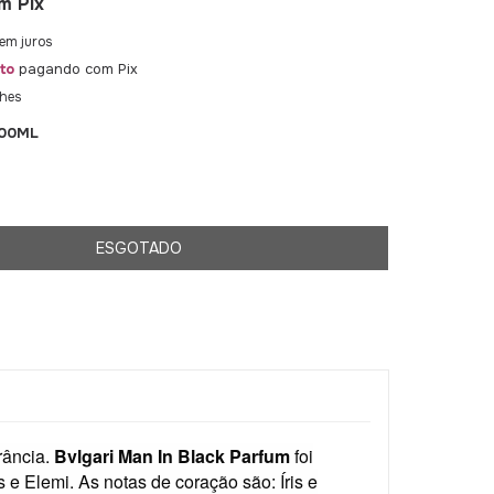
m
Pix
em juros
to
pagando com Pix
lhes
100ML
rância.
Bvlgari Man In Black Parfum
foi
 e Elemi. As notas de coração são: Íris e