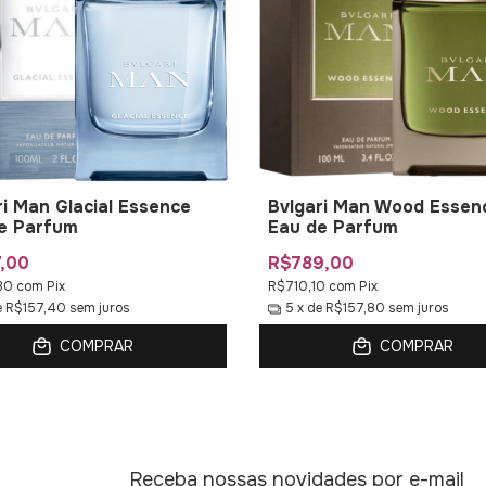
ri Man Glacial Essence
Bvlgari Man Wood Essen
e Parfum
Eau de Parfum
,00
R$789,00
30
com
Pix
R$710,10
com
Pix
e
R$157,40
sem juros
5
x de
R$157,80
sem juros
COMPRAR
COMPRAR
Receba nossas novidades por e-mail