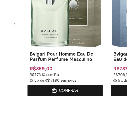
sence
Bvlgari Pour Homme Eau De
Bvlga
Parfum Perfume Masculino
Eau d
R$859,00
R$787
R$773,10
com
Pix
R$708,
5
x de
R$171,80
sem juros
5
x d
COMPRAR