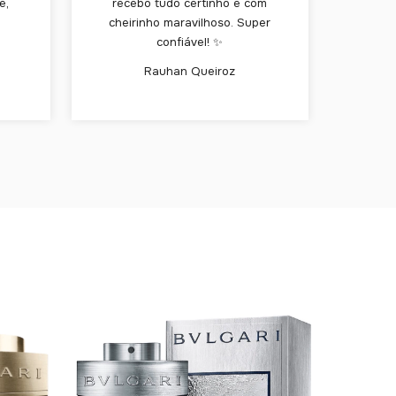
e,
recebo tudo certinho e com
cheirinho maravilhoso. Super
confiável! ✨
Rauhan Queiroz