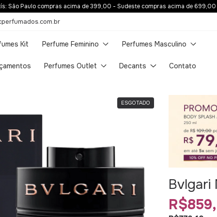
atís: São Paulo compras acima de 399,00 - Sudeste compras acima de 699,00
cperfumados.com.br
fumes Kit
Perfume Feminino
Perfumes Masculino
çamentos
Perfumes Outlet
Decants
Contato
ESGOTADO
Bvlgari
R$859