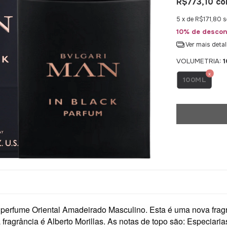
R$773,10
co
5
x de
R$171,80
s
10% de descon
Ver mais deta
VOLUMETRIA:
100ML
perfume Oriental Amadeirado Masculino. Esta é uma nova frag
ragrância é Alberto Morillas. As notas de topo são: Especiarias