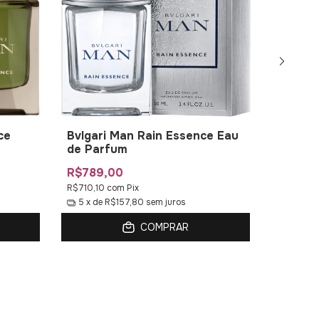
ce
Bvlgari Man Rain Essence Eau
TST - 
de Parfum
de Toil
R$789,00
R$549
R$710,10
com
Pix
R$494,1
5
x de
R$157,80
sem juros
5
x de
COMPRAR