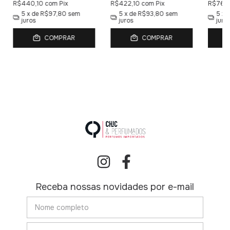
R$440,10
com
Pix
R$422,10
com
Pix
R$764
5
x de
R$97,80
sem
5
x de
R$93,80
sem
5
x 
juros
juros
juro
COMPRAR
COMPRAR
Receba nossas novidades por e-mail