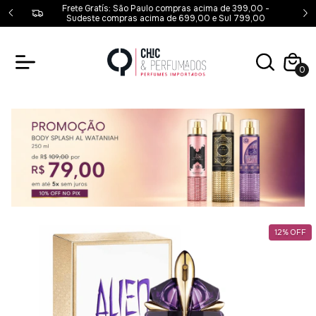
00,00 -
Frete Gratís: São Paulo compras acima de 399,00 -
00
Sudeste compras acima de 699,00 e Sul 799,00
0
12
%
OFF