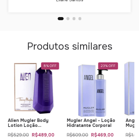
Produtos similares
8
%
OFF
23
%
OFF
Alien Mugler Body
Mugler Angel - Loção
Angel
Lotion Loção
Hidratante Corporal
Muggl
Corporal
Parf
R$529,00
R$489,00
R$609,00
R$469,00
R$1.0